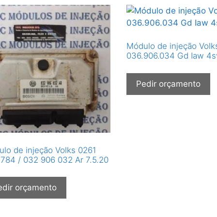
Módulo de injeção Volk
036.906.034 Gd Iaw 4s
Pedir orçamento
lo de injeção Volks 0261
784 / 032 906 032 Ar 7.5.20
edir orçamento