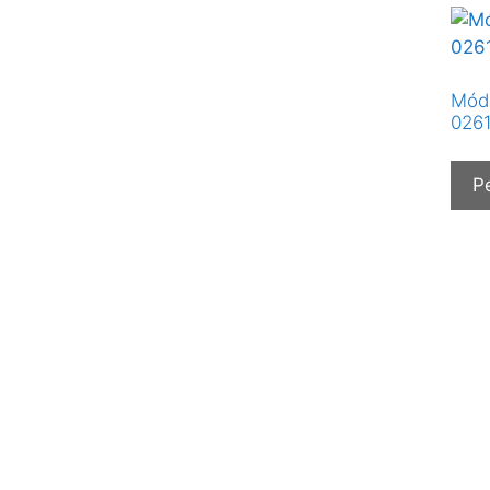
Módu
026
P