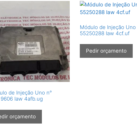
Módulo de Injeção Uno
55250288 Iaw 4cf.uf
Pedir orçamento
lo de Injeção Uno n°
9606 Iaw 4afb.ug
edir orçamento