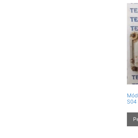
Módu
S04 
P