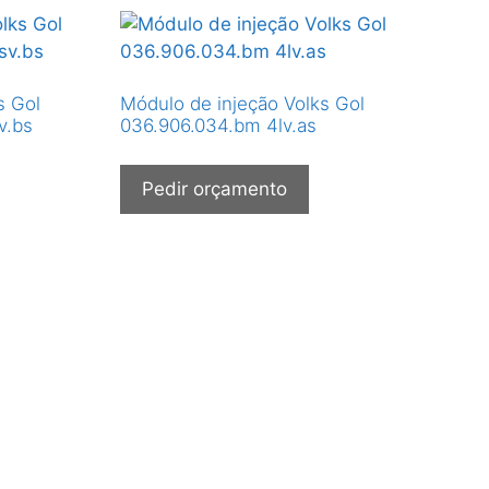
s Gol
Módulo de injeção Volks Gol
v.bs
036.906.034.bm 4lv.as
Pedir orçamento