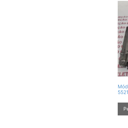
Módu
5521
P