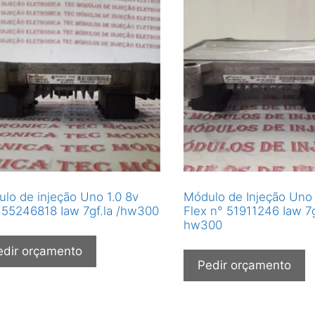
lo de injeção Uno 1.0 8v
Módulo de Injeção Uno 
 55246818 Iaw 7gf.la /hw300
Flex n° 51911246 Iaw 7g
hw300
edir orçamento
Pedir orçamento