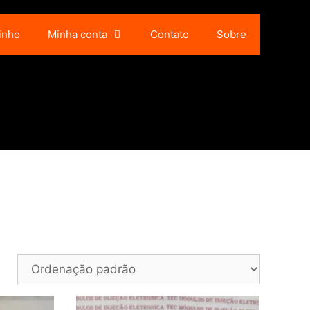
inho
Minha conta
Contato
Sobre