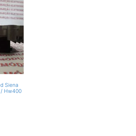
nd Siena
l / Hw400