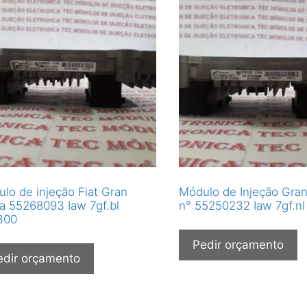
lo de injeção Fiat Gran
Módulo de Injeção Gra
a 55268093 Iaw 7gf.bl
n° 55250232 Iaw 7gf.n
300
Pedir orçamento
edir orçamento