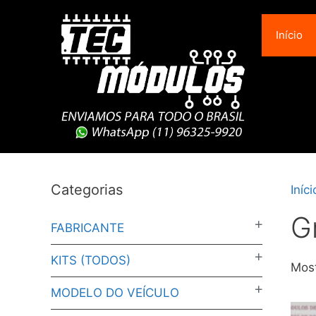
Pular
para
Início
o
conteúdo
Categorias
Iníci
G
FABRICANTE
KITS (TODOS)
Most
MODELO DO VEÍCULO