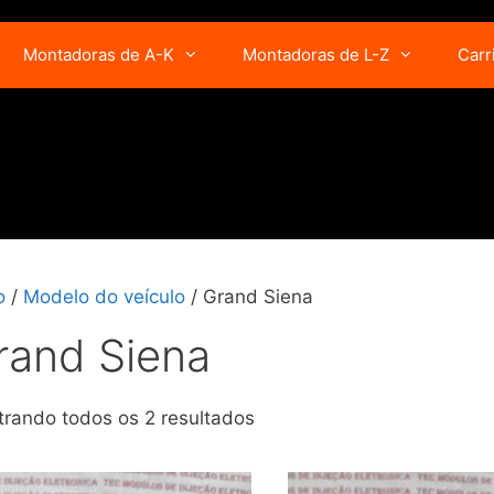
Montadoras de A-K
Montadoras de L-Z
Carr
o
/
Modelo do veículo
/ Grand Siena
rand Siena
rando todos os 2 resultados