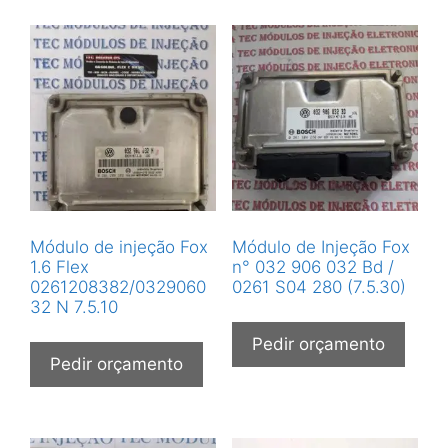
Módulo de injeção Fox
Módulo de Injeção Fox
1.6 Flex
n° 032 906 032 Bd /
0261208382/0329060
0261 S04 280 (7.5.30)
32 N 7.5.10
Pedir orçamento
Pedir orçamento