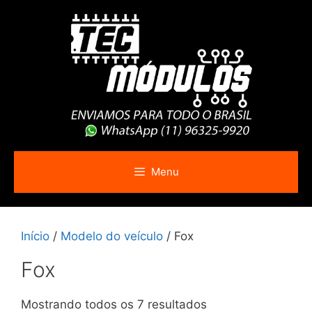
Pular
para
o
conteúdo
Menu
Início
/
Modelo do veículo
/ Fox
Fox
Mostrando todos os 7 resultados