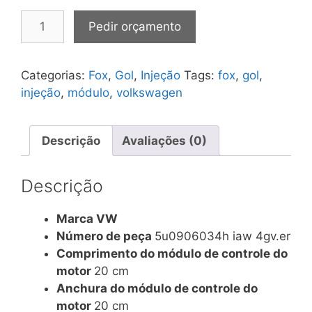
Módulo
Pedir orçamento
de
Injeção
Gol
Categorias:
Fox
,
Gol
,
Injeção
Tags:
fox
,
gol
,
/
injeção
,
módulo
,
volkswagen
Fox
n°
5u0906034h
Descrição
Avaliações (0)
Iaw
4gv.er
Descrição
1.0
Flex
Marca VW
quantidade
Número de peça
5u0906034h iaw 4gv.er
Comprimento do módulo de controle do
motor
20 cm
Anchura do módulo de controle do
motor
20 cm