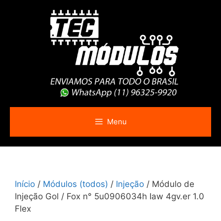
Pular
para
o
conteúdo
Menu
Início
/
Módulos (todos)
/
Injeção
/ Módulo de
Injeção Gol / Fox n° 5u0906034h Iaw 4gv.er 1.0
Flex