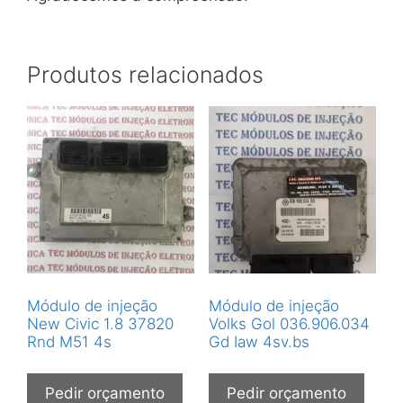
Produtos relacionados
Módulo de injeção
Módulo de injeção
New Civic 1.8 37820
Volks Gol 036.906.034
Rnd M51 4s
Gd Iaw 4sv.bs
Pedir orçamento
Pedir orçamento