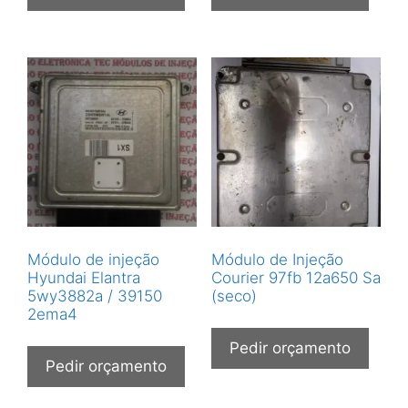
Módulo de injeção
Módulo de Injeção
Hyundai Elantra
Courier 97fb 12a650 Sa
5wy3882a / 39150
(seco)
2ema4
Pedir orçamento
Pedir orçamento