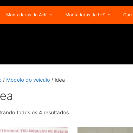
Montadoras de A-K
Montadoras de L-Z
Carr
o
/
Modelo do veículo
/ Idea
dea
rando todos os 4 resultados