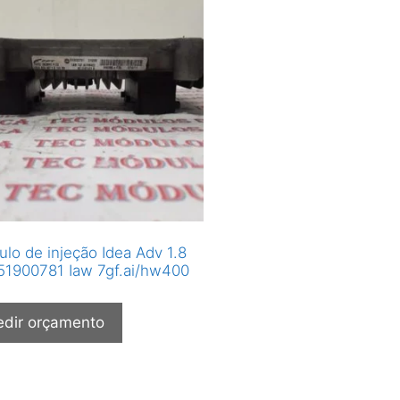
lo de injeção Idea Adv 1.8
51900781 Iaw 7gf.ai/hw400
edir orçamento