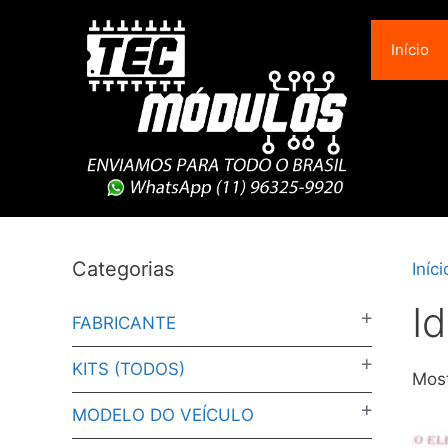
Pular
para
Início
o
conteúdo
Categorias
Iníci
I
FABRICANTE
KITS (TODOS)
Most
MODELO DO VEÍCULO