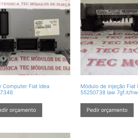
 Computer Fiat Idea
Módulo de injeção Fiat 
17346
55250738 Iaw 7gf.it/h
edir orçamento
Pedir orçamento