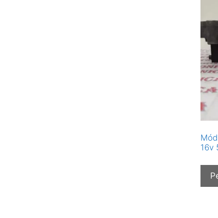
Módu
16v 
P