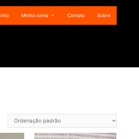
inho
Minha conta
Contato
Sobre