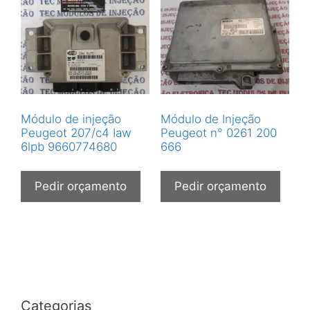
Módulo de injeção
Módulo de Injeção
Peugeot 207/c4 Iaw
Peugeot n° 0261 200
6lpb 9660774680
666
Pedir orçamento
Pedir orçamento
Categorias