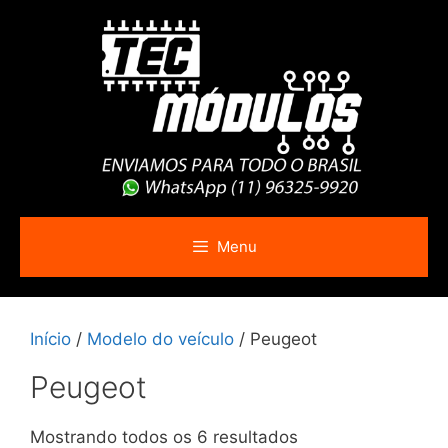
Pular
para
o
conteúdo
Menu
Início
/
Modelo do veículo
/ Peugeot
Peugeot
Mostrando todos os 6 resultados