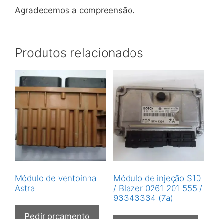
Agradecemos a compreensão.
Produtos relacionados
Módulo de ventoinha
Módulo de injeção S10
Astra
/ Blazer 0261 201 555 /
93343334 (7a)
Pedir orçamento