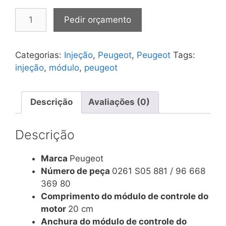
Módulo
Pedir orçamento
de
injeção
Peugeot
Categorias:
Injeção
,
Peugeot
,
Peugeot
Tags:
207
injeção
,
módulo
,
peugeot
1.4
0261
S05
Descrição
Avaliações (0)
881/96
668
Descrição
369
80
Marca
Peugeot
quantidade
Número de peça
0261 S05 881 / 96 668
369 80
Comprimento do módulo de controle do
motor
20 cm
Anchura do módulo de controle do