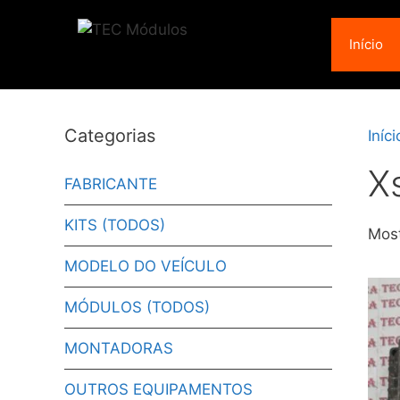
Pular
para
Início
o
conteúdo
Categorias
Iníci
X
FABRICANTE
KITS (TODOS)
Most
MODELO DO VEÍCULO
MÓDULOS (TODOS)
MONTADORAS
OUTROS EQUIPAMENTOS