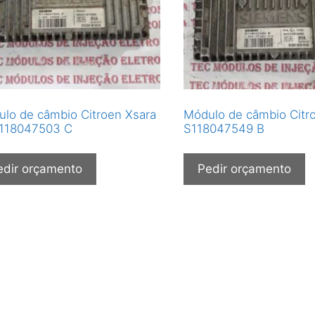
lo de câmbio Citroen Xsara
Módulo de câmbio Citr
S118047503 C
S118047549 B
edir orçamento
Pedir orçamento