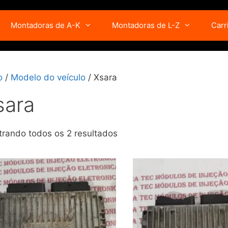
Montadoras de A-K
Montadoras de L-Z
Carr
o
/
Modelo do veículo
/ Xsara
sara
rando todos os 2 resultados