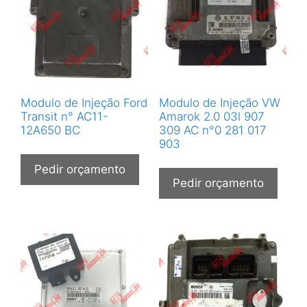
Modulo de Injeção Ford
Modulo de Injeção VW
Transit n° AC11-
Amarok 2.0 03l 907
12A650 BC
309 AC n°0 281 017
903
Pedir orçamento
Pedir orçamento