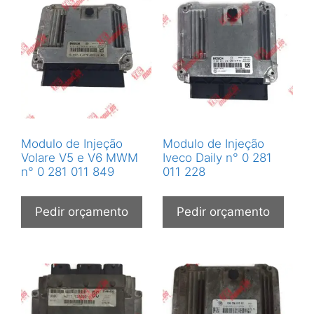
Modulo de Injeção
Modulo de Injeção
Volare V5 e V6 MWM
Iveco Daily n° 0 281
n° 0 281 011 849
011 228
Pedir orçamento
Pedir orçamento