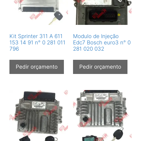
Kit Sprinter 311 A 611
Modulo de Injeção
153 14 91 n° 0 281 011
Edc7 Bosch euro3 n° 0
796
281 020 032
Pedir orçamento
Pedir orçamento