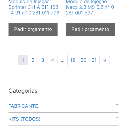
Módulo de Injeção
Módulo de Injeção
Sprinter 311 A 611 153
Iveco 2.8 MS 6.2 n° 0
14 91 n° 0 281 011 796
281 001 537
Pedir orçamento
Pedir orçamento
1
2
3
4
…
19
20
21
→
Categorias
FABRICANTE
KITS (TODOS)