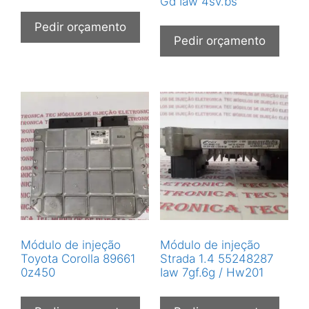
Gd Iaw 4sv.bs
Pedir orçamento
Pedir orçamento
Módulo de injeção
Módulo de injeção
Toyota Corolla 89661
Strada 1.4 55248287
0z450
Iaw 7gf.6g / Hw201