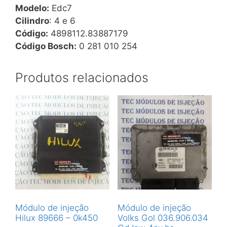
Modelo:
Edc7
Cilindro
: 4 e 6
Código:
4898112.83887179
Código Bosch:
0 281 010 254
Produtos relacionados
Módulo de injeção
Módulo de injeção
Hilux 89666 – 0k450
Volks Gol 036.906.034