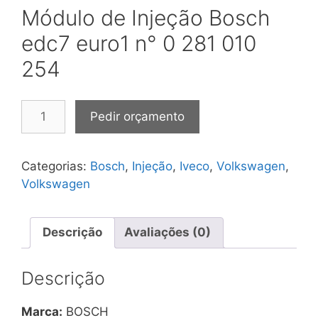
Módulo de Injeção Bosch
edc7 euro1 n° 0 281 010
254
Módulo
Pedir orçamento
de
Injeção
Bosch
Categorias:
Bosch
,
Injeção
,
Iveco
,
Volkswagen
,
edc7
Volkswagen
euro1
n°
0
Descrição
Avaliações (0)
281
010
Descrição
254
quantidade
Marca:
BOSCH