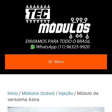
Pular
para
o
conteúdo
Menu
Início
/
Módulos (todos)
/
Injeção
/ Módulo de
ventoinha Astra