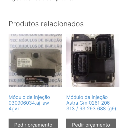
Produtos relacionados
Módulo de injeção
Módulo de injeção
030906034.aj Iaw
Astra Gm 0261 206
4gv.ir
313 / 93 293 688 (g9)
Pedir orçamento
Pedir orçamento