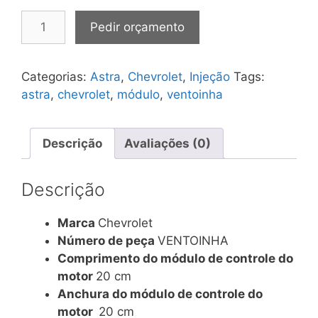
Módulo
Pedir orçamento
de
ventoinha
Astra
Categorias:
Astra
,
Chevrolet
,
Injeção
Tags:
quantidade
astra
,
chevrolet
,
módulo
,
ventoinha
Descrição
Avaliações (0)
Descrição
Marca
Chevrolet
Número de peça
VENTOINHA
Comprimento do módulo de controle do
motor
20 cm
Anchura do módulo de controle do
motor
20 cm