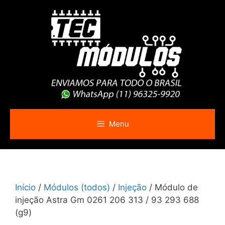
Pular
para
o
conteúdo
Menu
Início
/
Módulos (todos)
/
Injeção
/ Módulo de
injeção Astra Gm 0261 206 313 / 93 293 688
(g9)