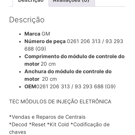
/
93
Descrição
293
688
Marca
GM
(g9)
Número de peça
0261 206 313 / 93 293
quantidade
688 (G9)
Comprimento do módulo de controle do
motor
20 cm
Anchura do módulo de controle do
motor
20 cm
OEM
0261 206 313 / 93 293 688 (G9)
TEC MÓDULOS DE INJEÇÃO ELETRÔNICA
*Vendas e Reparos de Centrais
*Decod *Reset *Kit Cold *Codificação de
chaves