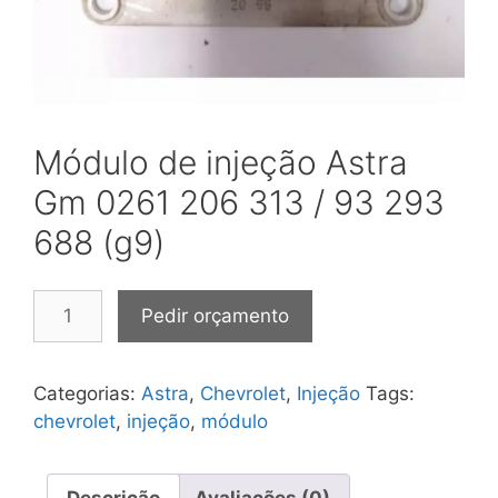
Módulo de injeção Astra
Gm 0261 206 313 / 93 293
688 (g9)
Módulo
Pedir orçamento
de
injeção
Astra
Categorias:
Astra
,
Chevrolet
,
Injeção
Tags:
Gm
chevrolet
,
injeção
,
módulo
0261
206
313
Descrição
Avaliações (0)