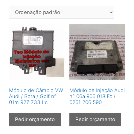
Módulo de Câmbio VW
Módulo de Injeção Audi
Audi / Bora / Golf n°
n° 06a 906 018 Fc /
01m 927 733 Lc
0261 206 590
Pedir orçamento
Pedir orçamento