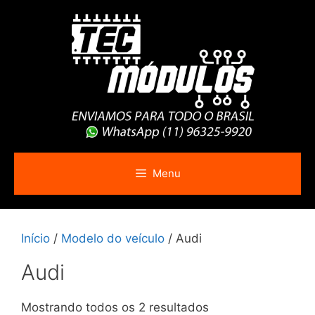
Pular
para
o
conteúdo
Menu
Início
/
Modelo do veículo
/ Audi
Audi
Mostrando todos os 2 resultados