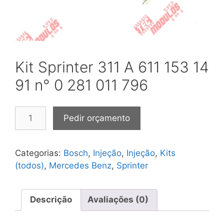
Kit Sprinter 311 A 611 153 14
91 n° 0 281 011 796
Kit
Pedir orçamento
Sprinter
311
A
Categorias:
Bosch
,
Injeção
,
Injeção
,
Kits
611
(todos)
,
Mercedes Benz
,
Sprinter
153
14
91
Descrição
Avaliações (0)
n°