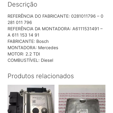
0
Descrição
281
011
REFERÊNCIA DO FABRICANTE: 0281011796 – 0
796
281 011 796
quantidade
REFERÊNCIA DA MONTADORA: A6111531491 –
A 611 153 14 91
FABRICANTE: Bosch
MONTADORA: Mercedes
MOTOR: 2.2 TDI
COMBUSTÍVEL: Diesel
Produtos relacionados