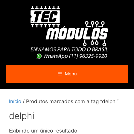
Pular
para
o
conteúdo
Menu
Início
/ Produtos marcados com a tag “delphi”
delphi
Exibindo um único resultado