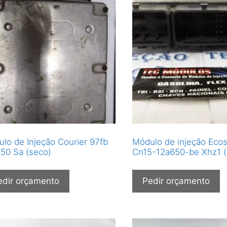
lo de Injeção Courier 97fb
Módulo de injeção Ecos
50 Sa (seco)
Cn15-12a650-be Xhz1 
edir orçamento
Pedir orçamento