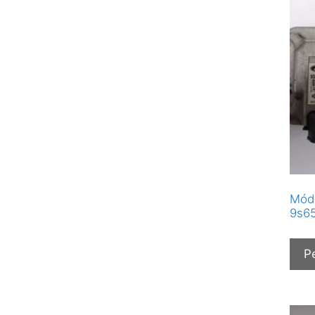
Módu
9s65
P