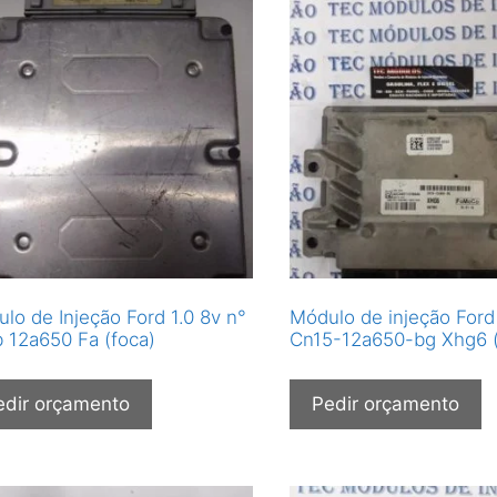
lo de Injeção Ford 1.0 8v n°
Módulo de injeção Ford
 12a650 Fa (foca)
Cn15-12a650-bg Xhg6 
edir orçamento
Pedir orçamento