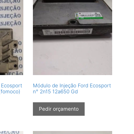
 Ecosport
Módulo de Injeção Ford Ecosport
(fomoco)
n° 2n15 12a650 Gd
Pedir orçamento