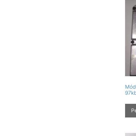
Módu
97kb
P