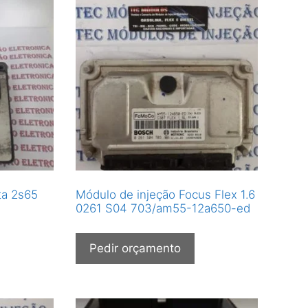
ta 2s65
Módulo de injeção Focus Flex 1.6
0261 S04 703/am55-12a650-ed
Pedir orçamento