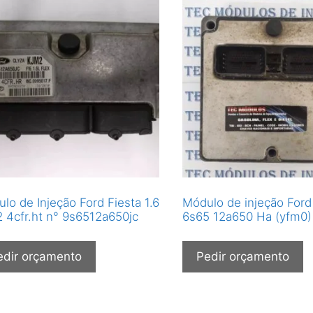
lo de Injeção Ford Fiesta 1.6
Módulo de injeção Ford
 4cfr.ht n° 9s6512a650jc
6s65 12a650 Ha (yfm0)
edir orçamento
Pedir orçamento