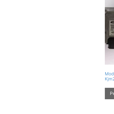
Modu
Kjm2
P