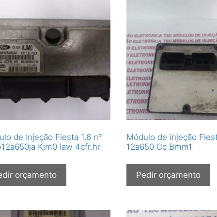
lo de Injeção Fiesta 1.6 n°
Módulo de injeção Fies
12a650ja Kjm0 Iaw 4cfr.hr
12a650 Cc Bmm1
edir orçamento
Pedir orçamento