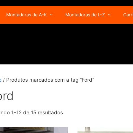
Montadoras de A-K
Montadoras de L-Z
Carr
o
/ Produtos marcados com a tag “Ford”
ord
indo 1–12 de 15 resultados