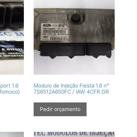
port 1.6
Modulo de Injeção Fiesta 1.6 n°
(fomoco)
7S6512A650FC / IAW 4CFR.GR
Pedir orçamento