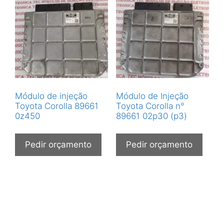
Módulo de injeção
Módulo de Injeção
Toyota Corolla 89661
Toyota Corolla n°
0z450
89661 02p30 (p3)
Pedir orçamento
Pedir orçamento