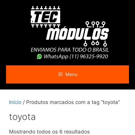
Pular
para
o
conteúdo
Menu
Início
/ Produtos marcados com a tag “toyota”
toyota
Mostrando todos os 6 resultados