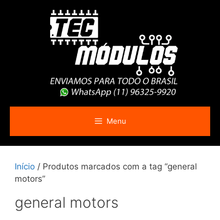
Pular
para
o
conteúdo
Menu
Início
/ Produtos marcados com a tag “general
motors”
general motors