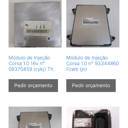
Módulo de Injeção
Módulo de Injeção
Corsa 1.0 16v n°
Corsa 1.0 n° 93344860
09370459 (cykj) Th
Fcwb (jn)
Pedir orçamento
Pedir orçamento