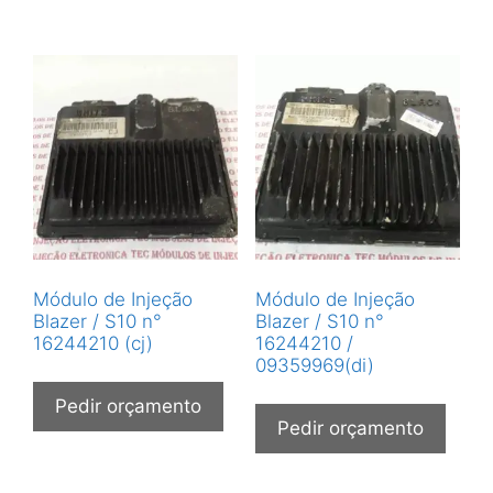
Módulo de Injeção
Módulo de Injeção
Blazer / S10 n°
Blazer / S10 n°
16244210 (cj)
16244210 /
09359969(di)
Pedir orçamento
Pedir orçamento