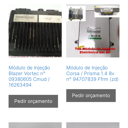
Módulo de Injeção
Módulo de Injeção
Blazer Vortec n°
Corsa / Prisma 1.4 8v
09380605 Cmud /
n° 94707839 Ffrm (zd)
16263494
Pedir orçamento
Pedir orçamento