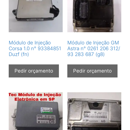
Módulo de Injeção
Módulo de Injeção GM
Corsa 1.0 n° 93384851
Astra n° 0261 206 312/
Duzf (fn)
93 283 687 (g8)
Pedir orçamento
Pedir orçamento