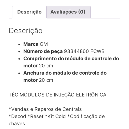
Fcwb
(jn)
Descrição
Avaliações (0)
quantidade
Descrição
Marca
GM
Número de peça
93344860 FCWB
Comprimento do módulo de controle do
motor
20 cm
Anchura do módulo de controle do
motor
20 cm
TÉC MÓDULOS DE INJEÇÃO ELETRÔNICA
*Vendas e Reparos de Centrais
*Decod *Reset *Kit Cold *Codificação de
chaves