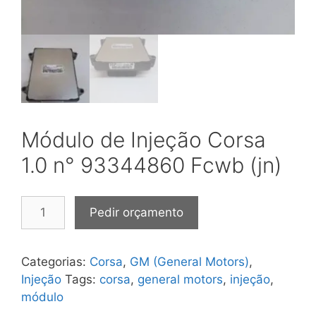
Módulo de Injeção Corsa
1.0 n° 93344860 Fcwb (jn)
Módulo
Pedir orçamento
de
Injeção
Corsa
Categorias:
Corsa
,
GM (General Motors)
,
1.0
Injeção
Tags:
corsa
,
general motors
,
injeção
,
n°
módulo
93344860