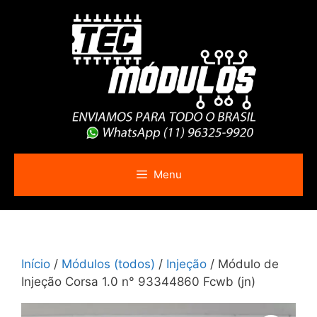
Pular
para
o
conteúdo
Menu
Início
/
Módulos (todos)
/
Injeção
/ Módulo de
Injeção Corsa 1.0 n° 93344860 Fcwb (jn)