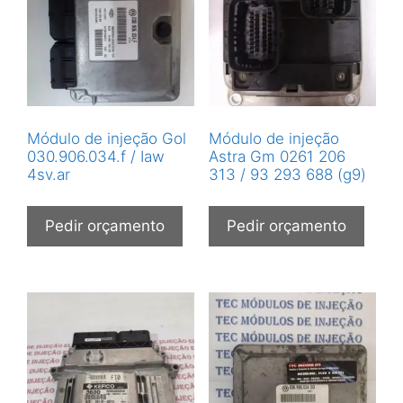
Módulo de injeção Gol
Módulo de injeção
030.906.034.f / Iaw
Astra Gm 0261 206
4sv.ar
313 / 93 293 688 (g9)
Pedir orçamento
Pedir orçamento