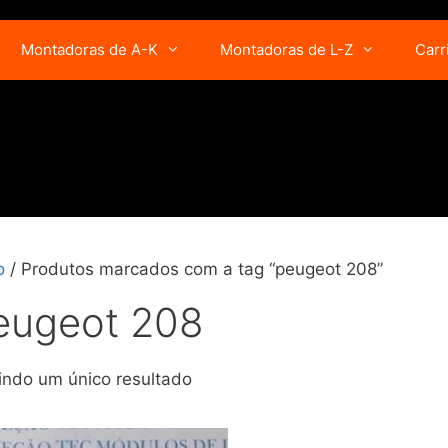
Montadoras de A-K
Montadoras de L-Z
Carr
o
/ Produtos marcados com a tag “peugeot 208”
eugeot 208
indo um único resultado