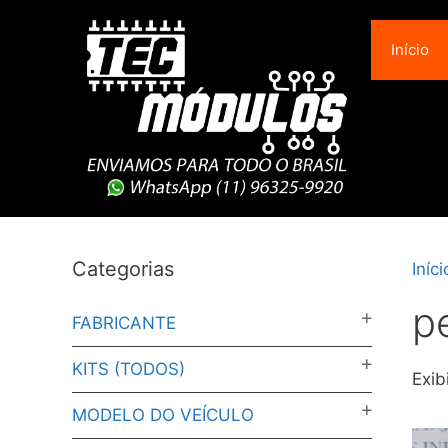
Pular
para
Início
o
conteúdo
Categorias
Iníci
p
FABRICANTE
KITS (TODOS)
Exib
MODELO DO VEÍCULO