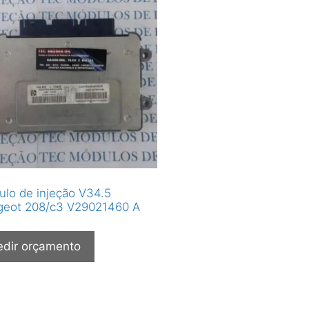
lo de injeção V34.5
geot 208/c3 V29021460 A
edir orçamento