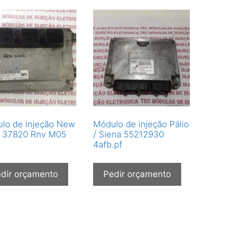
lo de injeção New
Módulo de injeção Pálio
c 37820 Rnv M05
/ Siena 55212930
4afb.pf
dir orçamento
Pedir orçamento