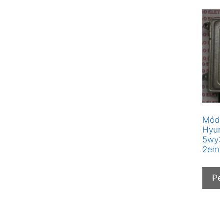
Módu
Hyun
5wy
2em
P