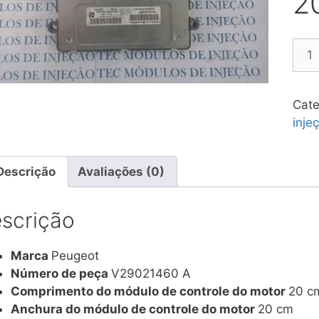
2
Mód
de
inje
V34
Cate
Peu
inje
208
V29
A
Descrição
Avaliações (0)
quan
scrição
Marca
Peugeot
Número de peça
V29021460 A
Comprimento do módulo de controle do motor
20 c
Anchura do módulo de controle do motor
20 cm