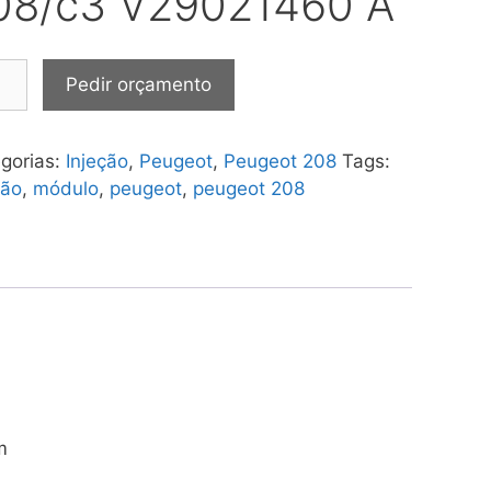
08/c3 V29021460 A
ulo
Pedir orçamento
ção
.5
gorias:
Injeção
,
Peugeot
,
Peugeot 208
Tags:
geot
ção
,
módulo
,
peugeot
,
peugeot 208
/c3
021460
tidade
m