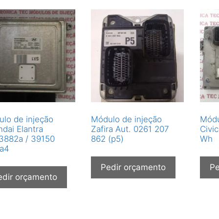
lo de injeção
Módulo de injeção
Módu
dai Elantra
Zafira Aut. 0261 207
Civi
3882a / 39150
862 (p5)
Wh
a4
Pedir orçamento
Pe
edir orçamento