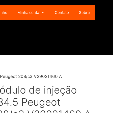
inho
Minha conta
Contato
Sobre
5 Peugeot 208/c3 V29021460 A
ódulo de injeção
34.5 Peugeot