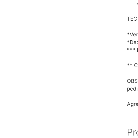
TEC
*Ven
*Dec
*** 
** C
OBS:
pedi
Agr
Pr