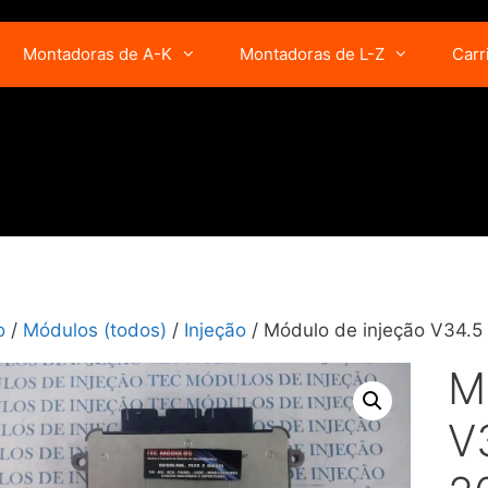
Montadoras de A-K
Montadoras de L-Z
Carr
o
/
Módulos (todos)
/
Injeção
/ Módulo de injeção V34.
M
V