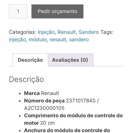
Modulo
Pedir orçamento
de
Injeção
Sandero
Categorias:
Injeção
,
Renault
,
Sandero
Tags:
n°
injeção
,
módulo
,
renault
,
sandero
237101784s
/
A2c1230000105
Descrição
Avaliações (0)
Ems3125
quantidade
Descrição
Marca
Renault
Número de peça
237101784S /
A2C1230000105
Comprimento do módulo de controle do
motor
20 cm
Anchura do módulo de controle do