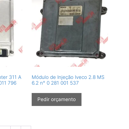
nter 311 A
Módulo de Injeção Iveco 2.8 MS
 011 796
6.2 n° 0 281 001 537
Pedir orçamento