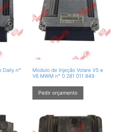
 Daily n°
Modulo de Injeção Volare V5 e
V6 MWM n° 0 281 011 849
Pedir orçamento