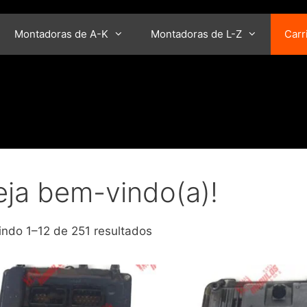
Montadoras de A-K
Montadoras de L-Z
Carr
eja bem-vindo(a)!
Classificado
indo 1–12 de 251 resultados
por
mais
recente