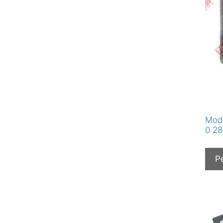
Modu
0 28
P