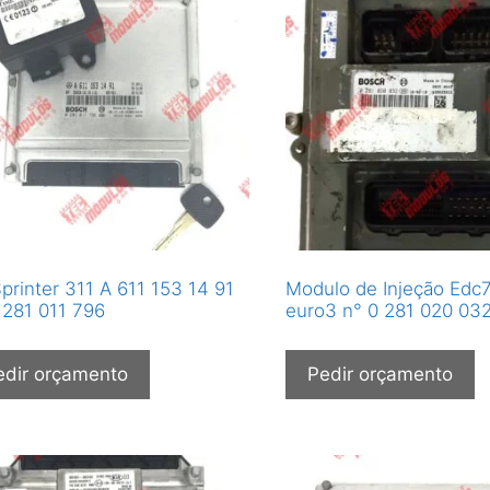
Sprinter 311 A 611 153 14 91
Modulo de Injeção Edc
 281 011 796
euro3 n° 0 281 020 03
edir orçamento
Pedir orçamento