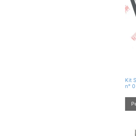
Kit 
n° 0
P