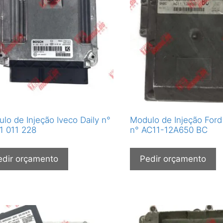
lo de Injeção Iveco Daily n°
Modulo de Injeção Ford
1 011 228
n° AC11-12A650 BC
edir orçamento
Pedir orçamento