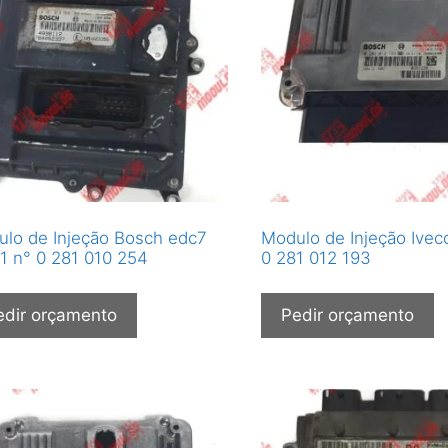
lo de Injeção Bosch edc7
Modulo de Injeção Iveco
1 n° 0 281 010 254
0 281 012 193
edir orçamento
Pedir orçamento