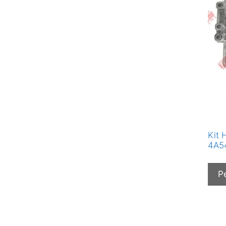
Kit 
4A54
P