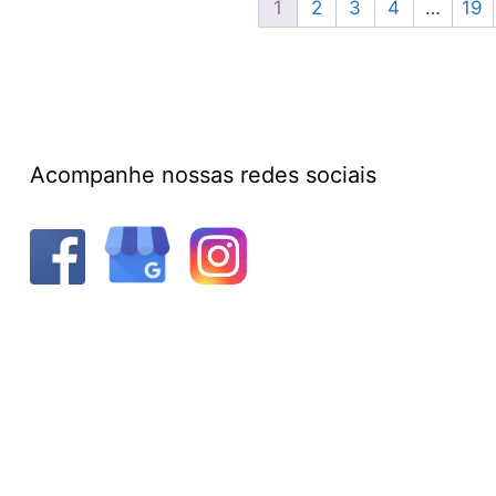
1
2
3
4
…
19
Acompanhe nossas redes sociais