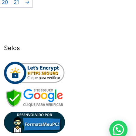
20
21
→
Selos
Qual módulo você procura?