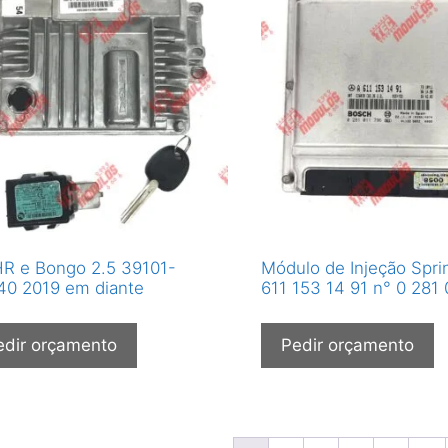
HR e Bongo 2.5 39101-
Módulo de Injeção Spri
0 2019 em diante
611 153 14 91 n° 0 281
edir orçamento
Pedir orçamento