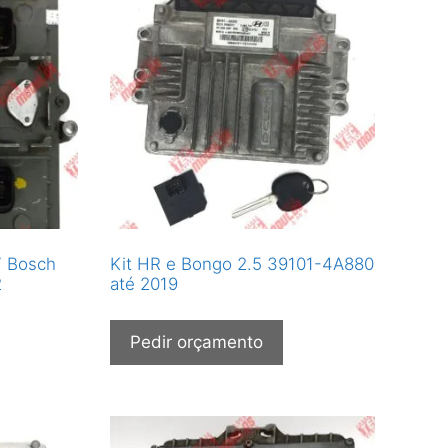
7 Bosch
Kit HR e Bongo 2.5 39101-4A880
2
até 2019
Pedir orçamento