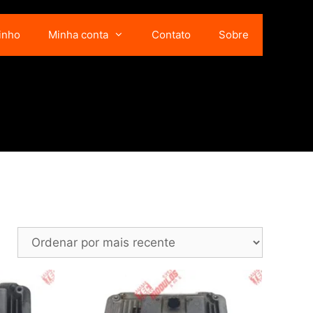
inho
Minha conta
Contato
Sobre