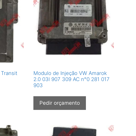
 Transit
Modulo de Injeção VW Amarok
2.0 03l 907 309 AC n°0 281 017
903
Pedir orçamento