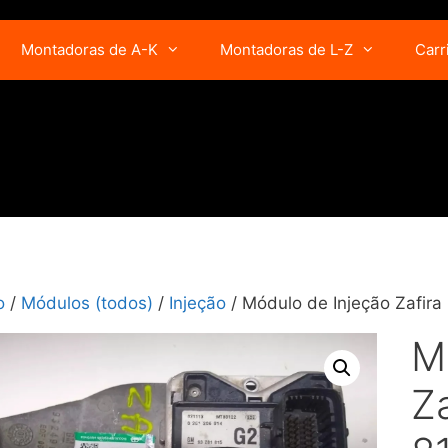
Montadoras de A-K
Montadoras de L-Z
Carr
o
/
Módulos (todos)
/
Injeção
/ Módulo de Injeção Zafira
M
Z