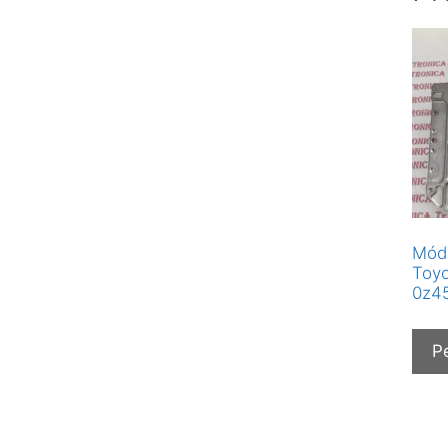
Módu
Toyo
0z4
P