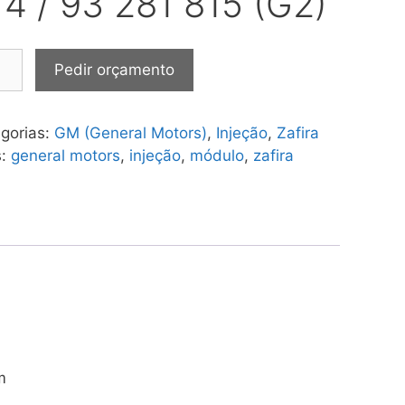
14 / 93 281 815 (G2)
ulo
Pedir orçamento
ção
ra
gorias:
GM (General Motors)
,
Injeção
,
Zafira
s:
general motors
,
injeção
,
módulo
,
zafira
1
tidade
m