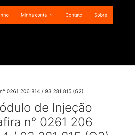
inho
Minha conta
Contato
Sobre
 n° 0261 206 814 / 93 281 815 (G2)
ódulo de Injeção
afira n° 0261 206