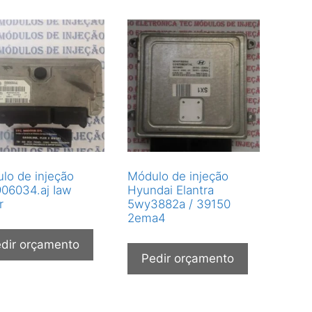
lo de injeção
Módulo de injeção
06034.aj Iaw
Hyundai Elantra
r
5wy3882a / 39150
2ema4
dir orçamento
Pedir orçamento