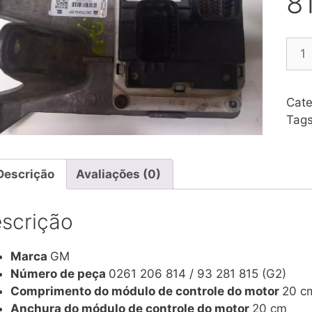
8
Mód
de
Inje
Zafi
Cate
n°
Tag
026
206
814
Descrição
Avaliações (0)
/
93
scrição
281
815
(G2)
Marca
GM
quan
Número de peça
0261 206 814 / 93 281 815 (G2)
Comprimento do módulo de controle do motor
20 c
Anchura do módulo de controle do motor
20 cm