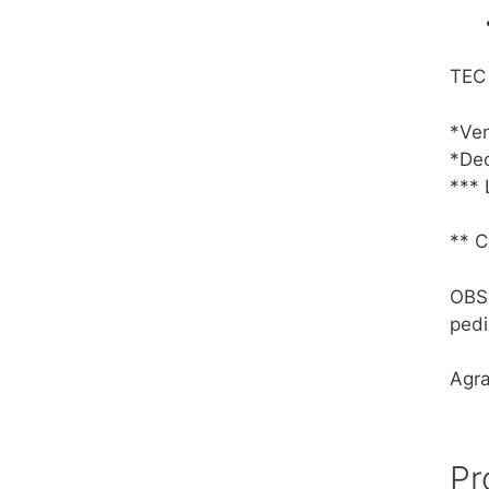
TEC
*Ven
*Dec
*** 
** C
OBS:
pedi
Agr
Pr