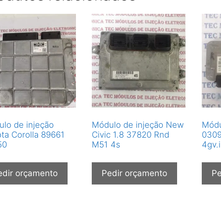
lo de injeção
Módulo de injeção New
Módu
ta Corolla 89661
Civic 1.8 37820 Rnd
0309
50
M51 4s
4gv.i
edir orçamento
Pedir orçamento
Pe